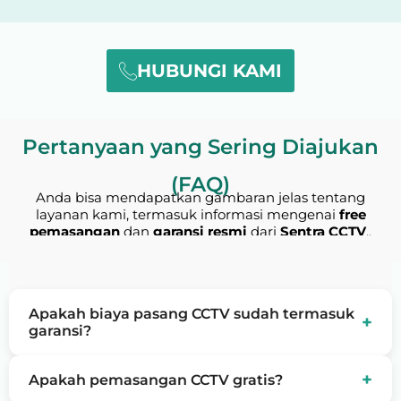
HUBUNGI KAMI
Pertanyaan yang Sering Diajukan
(FAQ)
Anda bisa mendapatkan gambaran jelas tentang
layanan kami, termasuk informasi mengenai
free
pemasangan
dan
garansi resmi
dari
Sentra CCTV
..
Apakah biaya pasang CCTV sudah termasuk
+
garansi?
Ya, setiap pemasangan CCTV dari kami sudah
+
Apakah pemasangan CCTV gratis?
termasuk garansi resmi sesuai produk.