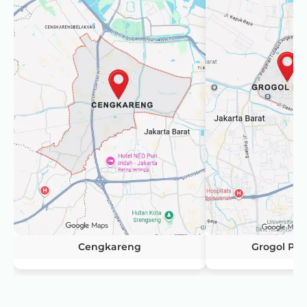
Cengkareng
Grogol Pe