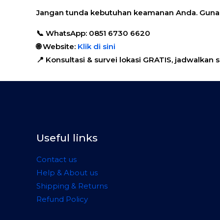
Jangan tunda kebutuhan keamanan Anda. Guna
📞 WhatsApp:
0851 6730 6620
🌐 Website:
Klik di sini
📍 Konsultasi & survei lokasi GRATIS, jadwalkan 
Useful links
Contact us
Help & About us
Shipping & Returns
Refund Policy