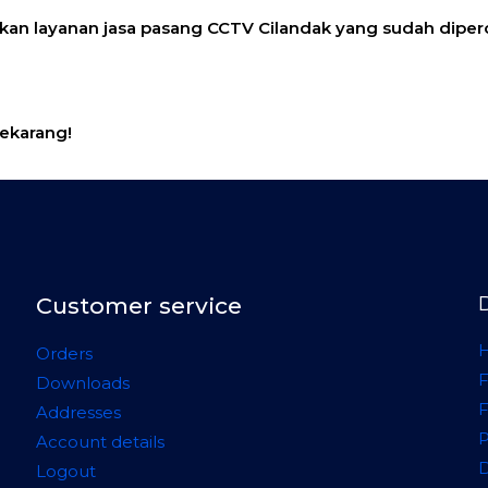
kan layanan
jasa pasang CCTV Cilandak
yang sudah diper
sekarang!
Customer service
H
Orders
F
Downloads
Addresses
Account details
D
Logout