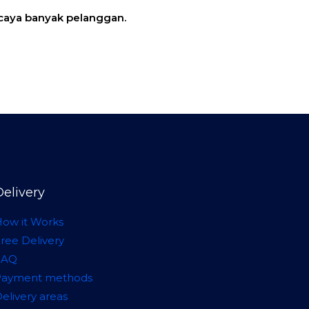
caya banyak pelanggan.
Delivery
ow it Works
ree Delivery
FAQ
Payment methods
elivery areas