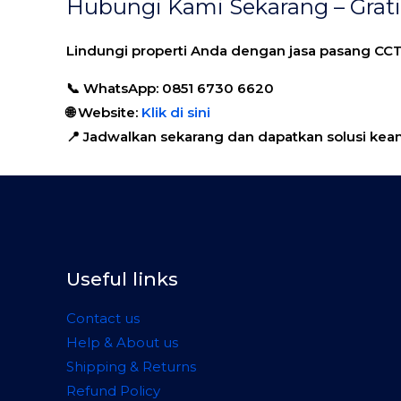
Hubungi Kami Sekarang – Grati
Lindungi properti Anda dengan
jasa pasang CC
📞 WhatsApp:
0851 6730 6620
🌐 Website:
Klik di sini
📍 Jadwalkan sekarang dan dapatkan solusi kea
Useful links
Contact us
Help & About us
Shipping & Returns
Refund Policy