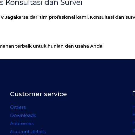
s Konsultasi dan Survei
TV Jagakarsa
dari tim profesional kami. Konsultasi dan su
manan terbaik untuk hunian dan usaha Anda.
Customer service
H
Orders
F
Downloads
Addresses
Account details